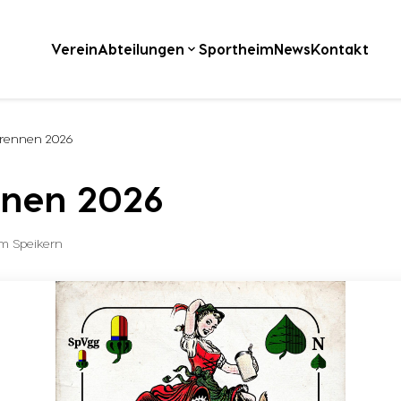
Verein
Abteilungen
Sportheim
News
Kontakt
frennen 2026
nnen 2026
m Speikern